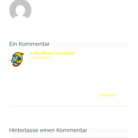
Ein Kommentar
A WordPress Commenter
Mai 11, 2021 um 10:43 a.m. Uhr
- Antworten
Hi, this is a comment.
To get started with moderating, editing, and
deleting comments, please visit the
Comments screen in the dashboard.
Commenter avatars come from
Gravatar
.
Hinterlasse einen Kommentar