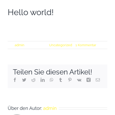
Hello world!
Welcome to WordPress. This is your first post. Edit or
delete it, then start writing!
Von
admin
|
Mai 11, 2021
|
Uncategorized
|
1 Kommentar
Teilen Sie diesen Artikel!
Facebook
Twitter
Reddit
LinkedIn
WhatsApp
Tumblr
Pinterest
Vk
Xing
E-
Mail
Über den Autor:
admin