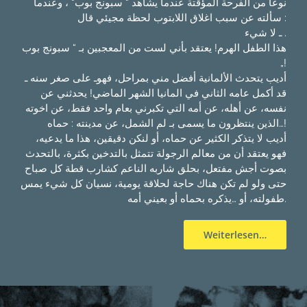
نوعا من الفرحة المؤقتة عندما يشاهد “ سبونج بوب“ ، وعندما
سألته عن سبب اغلاق اللابتوب لحظة مجيئي قال :
ـ لا شيء .
هذا الطفل الهرم! يعتقد بأني لست من المعجبين بـ “ سبونج بوب
„!
أديب يتحدث الألمانية أفضل مني بمراحل، فهوـ على صغر سنه ـ
قد أكمل عامه الثاني في المانيا الشهر الماضي! يحدثني عن
نفسه، عن أهله، عن أمه التي تكبرني بعام واحد فقط، عن اخوته
الذين ينتظرون ما يسمى بـ لم الشمل، عن مدينته : حماه…!
أديب لا يتذكر الكثير عن حماه، أو لنكن دقيقين، هذا ما يدعيه،
فهو يعتقد أن من معالم الرجولة تتمثل بالتدخين بكثرة، بالتحدث
بصوت أجش مفتعل، بحلق شاربه الناعم كشارب قطة كل صباح
حتى ولو لم تكن هناك حاجة لحلاقة يومية، نسيان كل شيء يمس
طفولته، أو …يذكره بحماه أو بعيني أمه.
Weiterlesen…