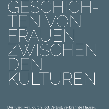
GESCHICH-
TEN VON
FRAUEN
ZWISCHEN
DEN
KULTUREN
Der Krieg wird durch Tod, Verlust, verbrannte Häuser,