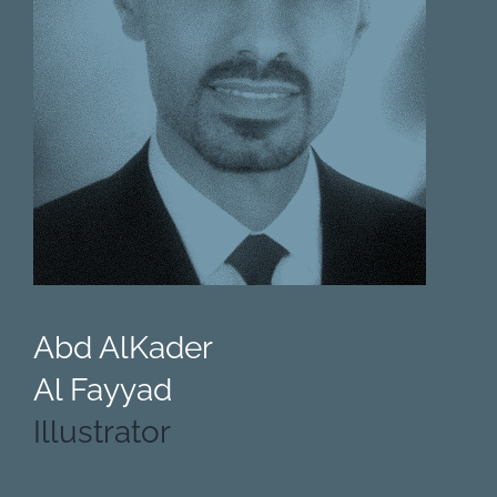
Abd AlKader
Al Fayyad
Illustrator