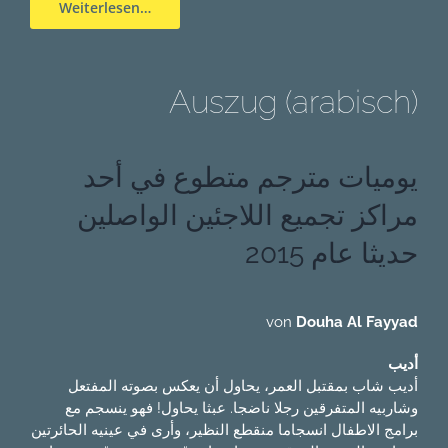
Weiterlesen…
Auszug (arabisch)
يوميات مترجم متطوع في أحد
مراكز تجميع اللاجئين الواصلين
حديثا عام 2015
von
Douha Al Fayyad
أديب
أديب شاب بمقتبل العمر، يحاول أن يعكس بصوته المفتعل
وشاربيه المتفرقين رجلا ناضجا. عبثا يحاول! فهو ينسجم مع
برامج الاطفال انسجاما منقطع النظير، وأرى في عينيه الحائرتين